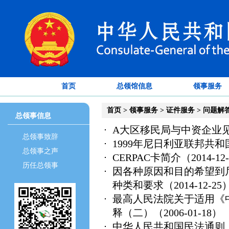
首页
总领馆信息
领事服务
首页
>
领事服务
>
证件服务
>
问题解
总领事信息
A大区移民局与中资企业
总领事致辞
1999年尼日利亚联邦共和
总领事之声
CERPAC卡简介
（2014-12
历任总领事
因各种原因和目的希望到
种类和要求
（2014-12-25
最高人民法院关于适用《
释（二）
（2006-01-18）
中华人民共和国民法通则