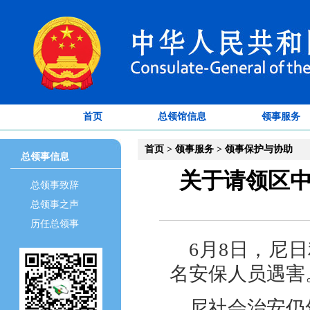
首页
总领馆信息
领事服务
首页
>
领事服务
>
领事保护与协助
总领事信息
关于请领区
总领事致辞
总领事之声
历任总领事
6月8日，尼
名安保人员遇害
尼社会治安仍