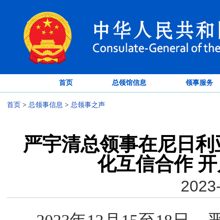
首页
总领馆信息
领事服务
首页
>
总领事信息
>
总领事之声
严宇清总领事在尼日利
化互信合作 
2023-