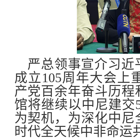
严总领事宣介习近
成立
105
周年大会上
产党百余年奋斗历程
馆将继续以中尼建交
为契机，为深化中尼
时代全天候中非命运