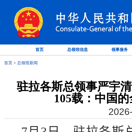
首页
总领馆信息
领事服务
首页
>
总领馆新闻
驻拉各斯总领事严宇清
105载：中国
2026-
7
月
3
日，驻拉各斯