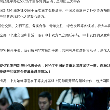
前已经举办近500场丰富多彩的活动，呈现出三大特点：
中国对53个非洲建交国全面实施零关税举措、中国和非洲开启外交关系70
中非共逐现代化之梦凝心聚力。
盖理念交流、文明互鉴、务实合作、青年交往、绿色发展等各领域，极大丰
全部53个建交国和非盟，吸引中非双方民众踊跃参与。中非友好的热度
即将拉开序幕。我们愿同非方携起手来，共同有序推进各项活动，深化
使馆近期与新华社代表会面，讨论了中国记者重返印度采访一事。自202
提供中印媒体合作最新进展情况？
情况。中方始终愿意在平等友好基础上同印度开展各领域合作，包括两国