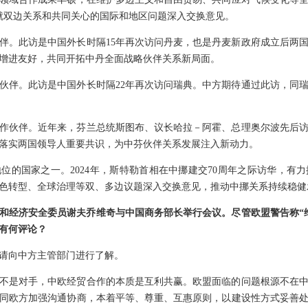
就双边关系和共同关心的国际和地区问题深入交换意见。
伴。此访是中国外长时隔15年再次访问丹麦，也是丹麦新政府成立后两
增进友好，共同开拓中丹全面战略伙伴关系新局面。
伙伴。此访是中国外长时隔22年再次访问瑞典。中方期待通过此访，同
作伙伴。近年来，芬兰总统斯图布、议长哈拉－阿霍、总理奥尔波先后
落实两国领导人重要共识，为中芬伙伴关系发展注入新动力。
位的国家之一。2024年，斯特勒首相在中挪建交70周年之际访华，有
色转型、全球治理等双、多边议题深入交换意见，推动中挪关系持续稳健
和经济安全委员谢夫乔维奇与中国商务部长举行会议。尽管欧盟警告称“
有何评论？
请向中方主管部门进行了解。
不是对手，中欧经贸合作的本质是互利共赢。欧盟面临的问题根源不在
同欧方加强沟通协商，本着平等、尊重、互惠原则，以建设性方式妥善