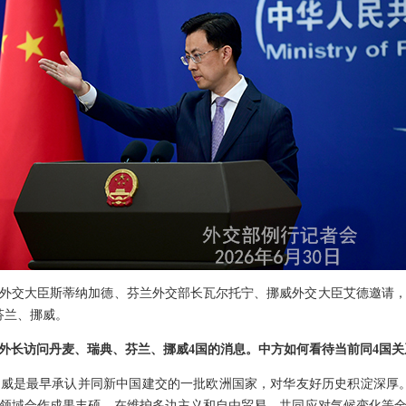
外交大臣斯蒂纳加德、芬兰外交部长瓦尔托宁、挪威外交大臣艾德邀请
芬兰、挪威。
外长访问丹麦、瑞典、芬兰、挪威4国的消息。中方如何看待当前同4国
威是最早承认并同新中国建交的一批欧洲国家，对华友好历史积淀深厚
领域合作成果丰硕，在维护多边主义和自由贸易、共同应对气候变化等