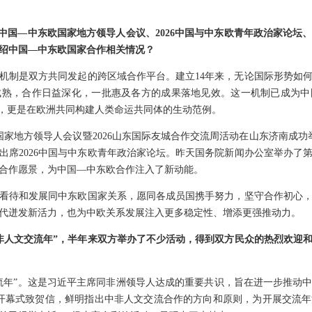
次中国—中东欧国家地方领导人会议、2026中国与中东欧青年政治家论坛
绍中国—中东欧国家合作相关情况？
机制是双方共同发起的跨区域合作平台。建立14年来，无论国际形势如
成熟，合作日益深化，一批惠及各方的成果落地见效。这一机制已成为中
器，更是在欧洲共同构建人类命运共同体的生动范例。
国家地方领导人会议暨2026山东国际友城合作交流周活动在山东济南成功
出席2026中国与中东欧青年政治家论坛。昨天国务院新闻办公室举办了
合作愿景，为中国—中东欧合作注入了新动能。
看待和发展同中东欧国家关系，愿同各成员国携手努力，坚守合作初心
代迸发新活力，也为中欧关系发展注入更多稳定性、增添更强推动力。
非人文交流年”，半年来双方举办了不少活动，得到双方民众的热烈欢迎
文交流年”。这是习近平主席同非洲领导人达成的重要共识，旨在进一步推动
开幕式致贺信，鲜明指出中非人文交流合作的方向和原则，为开展交流