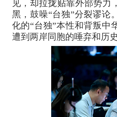
见，却拉拢贴靠外部势力
黑，鼓噪“台独”分裂谬论
化的“台独”本性和背叛中
遭到两岸同胞的唾弃和历