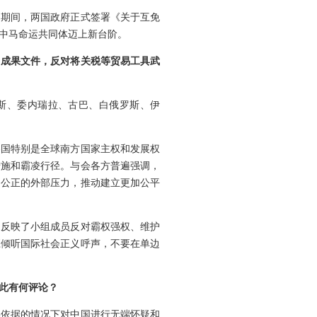
问期间，两国政府正式签署《关于互免
中马命运共同体迈上新台阶。
了成果文件，反对将关税等贸易工具武
罗斯、委内瑞拉、古巴、白俄罗斯、伊
各国特别是全球南方国家主权和发展权
措施和霸凌行径。与会各方普遍强调，
不公正的外部压力，推动建立更加公平
，反映了小组成员反对霸权强权、维护
应倾听国际社会正义呼声，不要在单边
此有何评论？
实依据的情况下对中国进行无端怀疑和