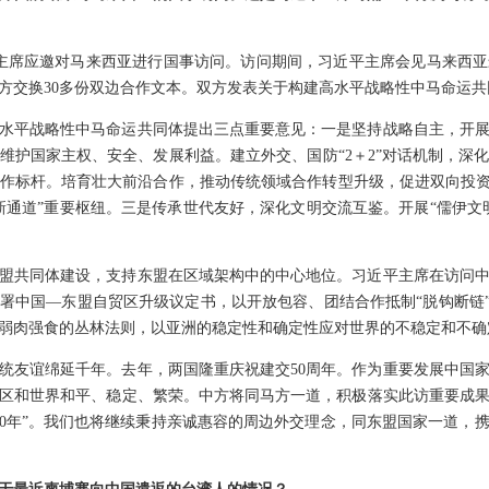
近平主席应邀对马来西亚进行国事访问。访问期间，习近平主席会见马来西
方交换30多份双边合作文本。双方发表关于构建高水平战略性中马命运共
水平战略性中马命运共同体提出三点重要意见：一是坚持战略自主，开
维护国家主权、安全、发展利益。建立外交、国防“2＋2”对话机制，深
作标杆。培育壮大前沿合作，推动传统领域合作转型升级，促进双向投资
新通道”重要枢纽。三是传承世代友好，深化文明交流互鉴。开展“儒伊文
盟共同体建设，支持东盟在区域架构中的中心地位。习近平主席在访问
署中国—东盟自贸区升级议定书，以开放包容、团结合作抵制“脱钩断链”
弱肉强食的丛林法则，以亚洲的稳定性和确定性应对世界的不稳定和不确
统友谊绵延千年。去年，两国隆重庆祝建交50周年。作为重要发展中国
区和世界和平、稳定、繁荣。中方将同马方一道，积极落实此访重要成
50年”。我们也将继续秉持亲诚惠容的周边外交理念，同东盟国家一道，