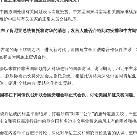
于最近柬埔寨向中国遣返的台湾人的情况？
中国原则处理有关问题表示高度赞赏。中方愿同柬埔寨等相关国家继续
维护中国与有关国家的正常人员交往秩序。
发布了肯尼亚总统鲁托将访华的消息，发言人能否介绍此访安排和中方期
于古老的海上丝绸之路。进入新时代，两国建立全面战略合作伙伴关系，
地区和国际问题上密切合作。
会以来首位非洲国家领导人对华进行的国事访问。访问期间，习近平主
理、赵乐际委员长将分别会见鲁托总统。相信此访将为深化中国同肯尼亚
体，促进“全球南方”团结合作作出贡献。
国将在下周倡议召开联合国安理会非正式会议，讨论美国加征关税问题
谈判达成的利益平衡结果，打着所谓“对等”“公平”的旗号滥施关税，严
主义和强权霸凌行径也给联合国和多边主义事业带来前所未有的困难和挑
会在内各种平台进行讨论，深化对单边主义和霸凌行径危害的认识，重