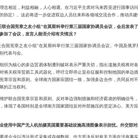
理念相近，利益相融，人心相通。在习近平主席对马来西亚进行国事访
的协定》。这必将进一步促进双边人员往来和各领域交流合作，推动共建
卫联合国宪章之友小组”在莫斯科举行第三届国家协调员会议，会后发表
参加了会议，发言人能否介绍有关情况？
捍卫联合国宪章之友小组”在莫斯科举行第三届国家协调员会议。中国及俄
别代表与会。
组织为核心的多边贸易体制遭到破坏表示严重关切，指出滥施关税将对
对将关税等贸易工具武器化，呼吁立即停止旨在征服和控制他国的单边
宪章宗旨和原则。全球南方国家应团结一致，加强多边合作，共同反对
展的正当权利。
维护联合国宪章宗旨和原则、反对单边强制措施和经济霸凌的明确信号
，体现了各国特别是全球南方国家团结反对外部施压的坚定决心。美方
业使用中国产无人机拍摄英国重要基础设施高清图像表示担忧。外交部对
要求企业以违法形式采集或存储数据。中方坚决反对有关方面在没有事