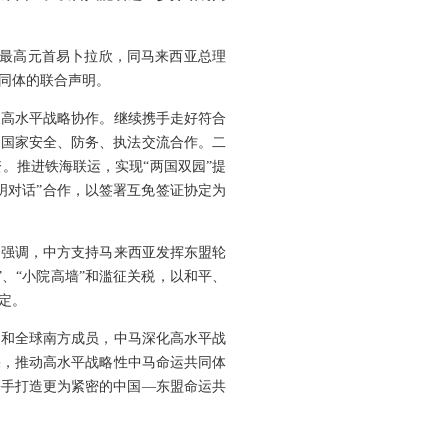
亚最高元首易卜拉欣，同马来西亚总理
同体的联合声明。
展高水平战略协作。继续携手走好符合
化国家安全、防务、执法交流合作。二
。推进铁海联运，实现“两国双园”提
明对话”合作，以签署互免签证协定为
中强调，中方支持马来西亚发挥东盟轮
、“小院高墙”和滥征关税，以和平、
定。
家和全球南方成员，中马深化高水平战
果，推动高水平战略性中马命运共同体
携手打造更为紧密的中国—东盟命运共