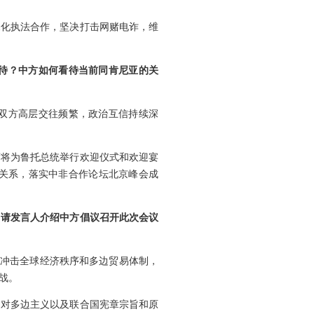
深化执法合作，坚决打击网赌电诈，维
待？中方如何看待当前同肯尼亚的关
双方高层交往频繁，政治互信持续深
席将为鲁托总统举行欢迎仪式和欢迎宴
关系，落实中非合作论坛北京峰会成
。请发言人介绍中方倡议召开此次会议
重冲击全球经济秩序和多边贸易体制，
战。
申对多边主义以及联合国宪章宗旨和原